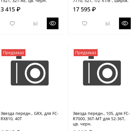
T521, 32T-AE, цв. черн.
7710, 52T, 1/2''X1/8'', широк.
3 415 ₽
17 595 ₽
Предзаказ
Предзаказ
Звезда передн., GRX, для FC-
Звезда передн., 105, для FC-
RX810, 40T
R7000, 36T-MT для 52-36T,
цв. черн.