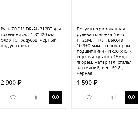
Руль ZOOM DR-AL-312BT для
Полуинтегрированная
гравийника, 31,8*420 мм,
рулевая колонка Neco
флэр 16 градусов, черный,
H125M, 1 1/8", высота
инд.упаковка
10.9±0.5мм, эконом.пром.
подшипники (41х36°х45°),
верхняя крышка 15мм,с
якорем, материал: сталь/
алюминий, вес- 60,8г,
черная
2 900 ₽
1 590 ₽