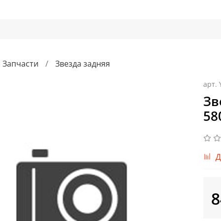
Запчасти
Звезда задняя
арт.
Зв
58
Д
8