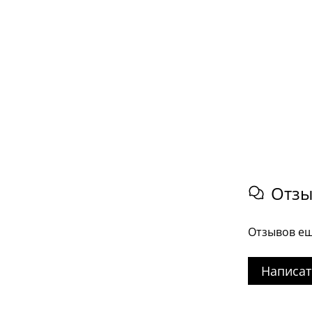
Отз
Отзывов ещ
Написат