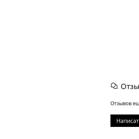
Отз
Отзывов ещ
Написат