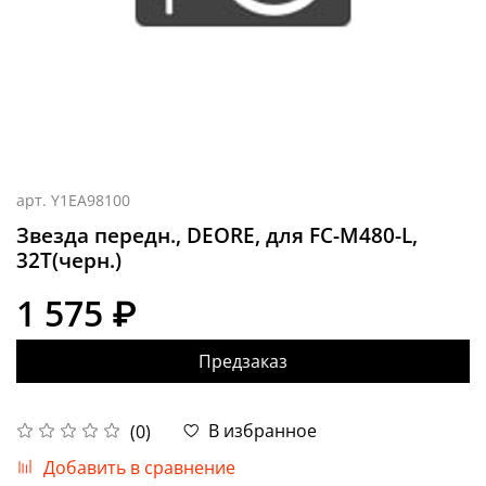
арт.
Y1EA98100
Звезда передн., DEORE, для FC-M480-L,
32T(черн.)
1 575 ₽
Предзаказ
В избранное
(0)
Добавить в сравнение