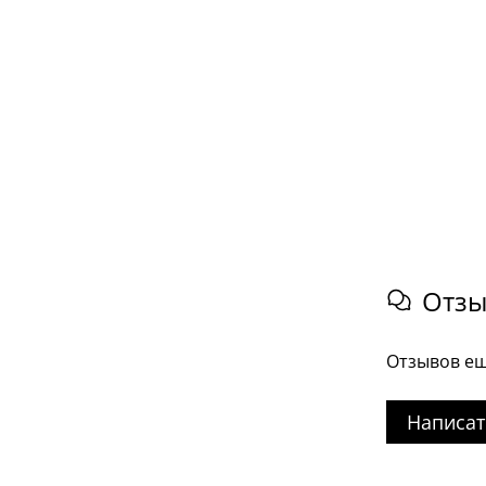
Отз
Отзывов ещ
Написат