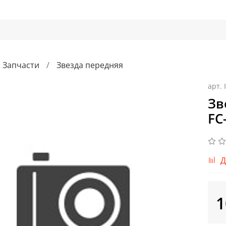
Запчасти
Звезда передняя
арт.
Зв
FC
Д
1