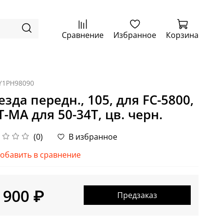
Сравнение
Избранное
Корзина
Y1PH98090
езда передн., 105, для FC-5800,
T-MA для 50-34T, цв. черн.
(0)
В избранное
обавить в сравнение
 900 ₽
Предзаказ