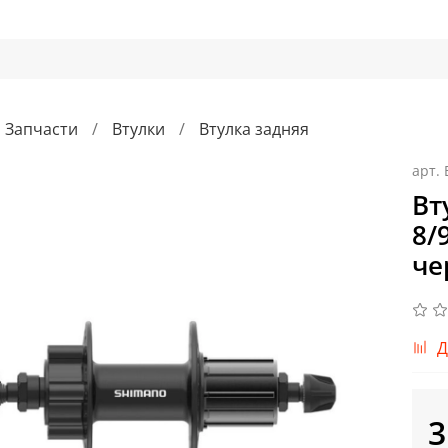
Запчасти
Втулки
Втулка задняя
арт.
Вт
8/
че
Д
3