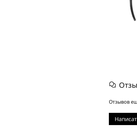
Отз
Отзывов ещ
Написат