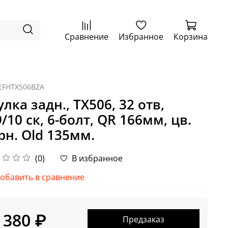
Сравнение
Избранное
Корзина
EFHTX506BZA
улка задн., TX506, 32 отв,
9/10 ск, 6-болт, QR 166мм, цв.
рн. Old 135мм.
(0)
В избранное
обавить в сравнение
 380 ₽
Предзаказ