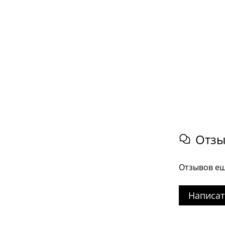
Отз
Отзывов ещ
Написат