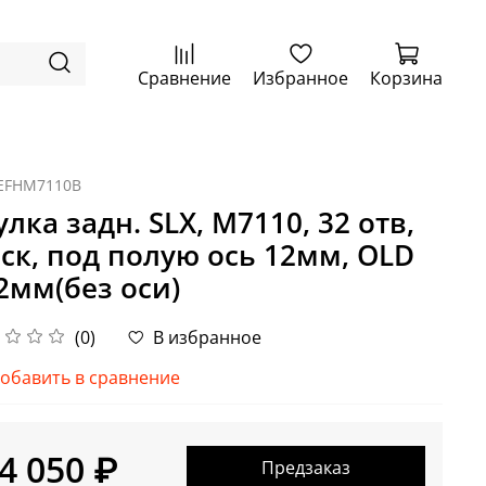
Сравнение
Избранное
Корзина
EFHM7110B
улка задн. SLX, M7110, 32 отв,
 ск, под полую ось 12мм, OLD
2мм(без оси)
(0)
В избранное
обавить в сравнение
4 050 ₽
Предзаказ