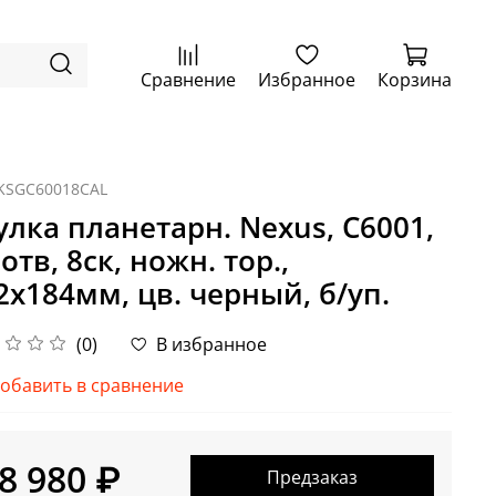
Сравнение
Избранное
Корзина
KSGC60018CAL
улка планетарн. Nexus, C6001,
 отв, 8ск, ножн. тор.,
2x184мм, цв. черный, б/уп.
(0)
В избранное
обавить в сравнение
8 980 ₽
Предзаказ