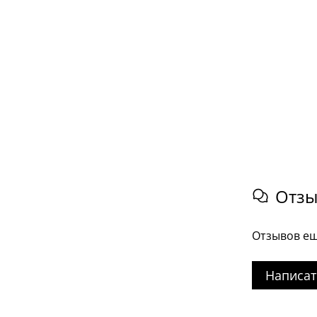
Отз
Отзывов ещ
Написат