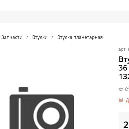
Запчасти
Втулки
Втулка планетарная
арт.
Вт
36
13
Д
2