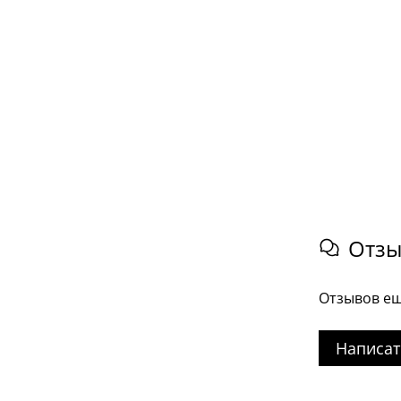
Отз
Отзывов ещ
Написат