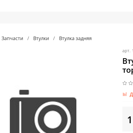
Запчасти
Втулки
Втулка задняя
арт.
Вт
то
Д
1