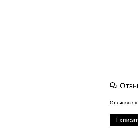
Отз
Отзывов ещ
Написат