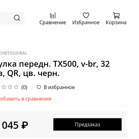
Сравнение
Избранное
Корзина
EHBTX500BAL
улка передн. TX500, v-br, 32
в, QR, цв. черн.
(0)
В избранное
обавить в сравнение
 045 ₽
Предзаказ