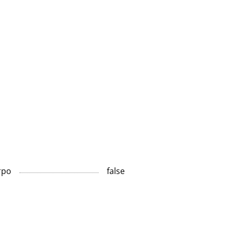
тро
false