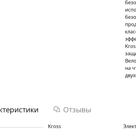
безо
испо
безо
прод
клас
эффе
Kros
защи
Вело
на ч
двух
ктеристики
Отзывы
Kross
Элек