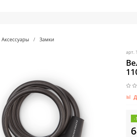
Аксессуары
Замки
арт.
Ве
11
Д
-
6