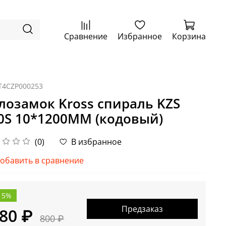
Сравнение
Избранное
Корзина
T4CZP000253
лозамок Kross спираль KZS
0S 10*1200MM (кодовый)
(0)
В избранное
обавить в сравнение
15%
Предзаказ
80 ₽
800 ₽