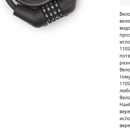
Вело
вело
видо
прос
исп
110S
поте
разн
Вело
тому
110S
любо
Вело
Наиб
вере
испо
вере