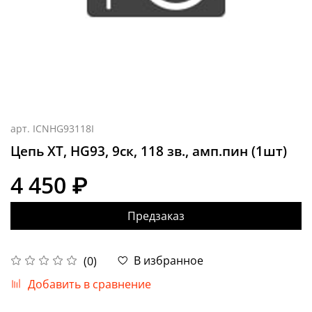
арт.
ICNHG93118I
Цепь XT, HG93, 9ск, 118 зв., амп.пин (1шт)
4 450 ₽
Предзаказ
В избранное
(0)
Добавить в сравнение