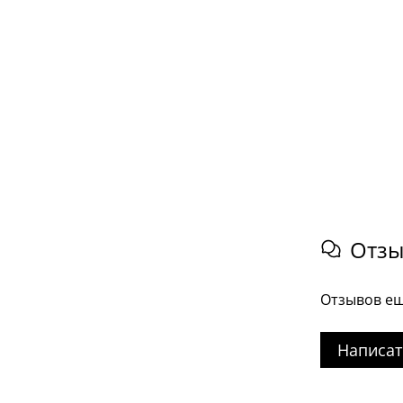
Отз
Отзывов ещ
Написат