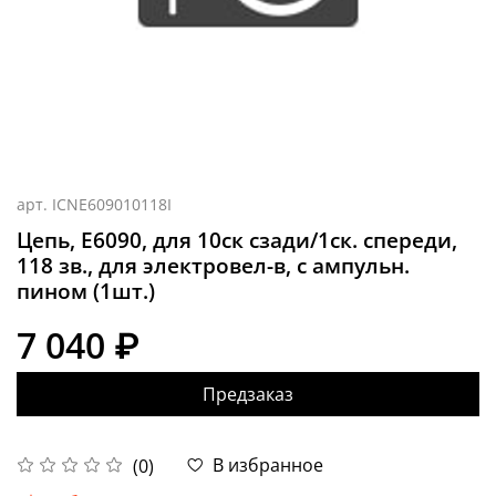
арт.
ICNE609010118I
Цепь, E6090, для 10ск сзади/1ск. спереди,
118 зв., для электровел-в, с ампульн.
пином (1шт.)
7 040 ₽
Предзаказ
В избранное
(0)