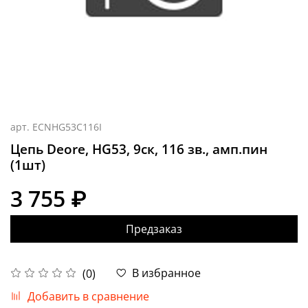
арт.
ECNHG53C116I
Цепь Deore, HG53, 9ск, 116 зв., амп.пин
(1шт)
3 755 ₽
Предзаказ
В избранное
(0)
Добавить в сравнение