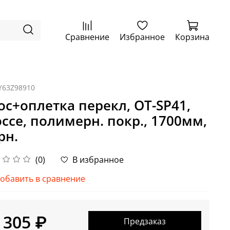
Сравнение
Избранное
Корзина
Y63Z98910
ос+оплетка перекл, OT-SP41,
ссе, полимерн. покр., 1700мм,
рн.
(0)
В избранное
обавить в сравнение
 305 ₽
Предзаказ