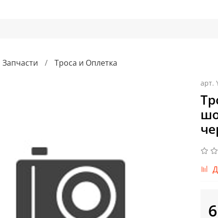
Запчасти
Троса и Оплетка
арт.
Тр
шо
че
Д
6