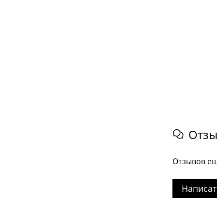
Отз
Отзывов ещ
Написат