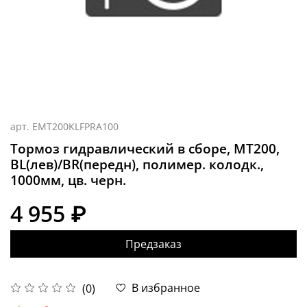
арт.
EMT200KLFPRA100
Тормоз гидравлический в сборе, MT200,
BL(лев)/BR(передн), полимер. колодк.,
1000мм, цв. черн.
4 955 ₽
Предзаказ
В избранное
(0)