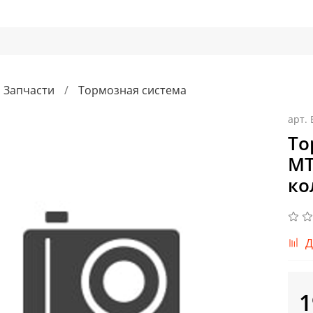
Запчасти
Тормозная система
арт.
То
MT
ко
Д
1