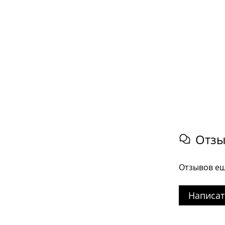
Отз
Отзывов ещ
Написат