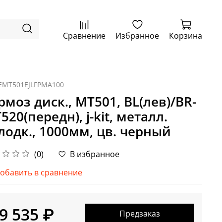
Сравнение
Избранное
Корзина
EMT501EJLFPMA100
рмоз диск., MT501, BL(лев)/BR-
520(передн), j-kit, металл.
лодк., 1000мм, цв. черный
(0)
В избранное
обавить в сравнение
9 535 ₽
Предзаказ