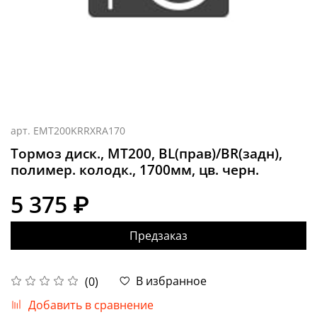
арт.
EMT200KRRXRA170
Тормоз диск., MT200, BL(прав)/BR(задн),
полимер. колодк., 1700мм, цв. черн.
5 375 ₽
Предзаказ
В избранное
(0)
Добавить в сравнение