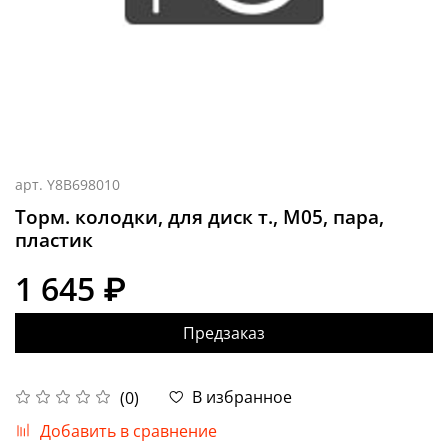
арт.
Y8B698010
Торм. колодки, для диск т., M05, пара,
пластик
1 645 ₽
Предзаказ
В избранное
(0)
Добавить в сравнение