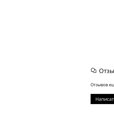
Отз
Отзывов ещ
Написат