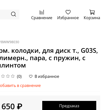
Сравнение
Избранное
Корзина
Y8WW98030
рм. колодки, для диск т., G03S,
лимерн., пара, с пружин, с
линтом
(0)
В избранное
обавить в сравнение
 650 ₽
Предзаказ