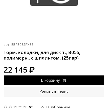
арт.
EBPB05SRXBS
Торм. колодки, для диск т., B05S,
полимерн., c шплинтом, (25пар)
22 145 ₽
В корзину
Купить в 1 клик
В избранное
(0)