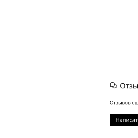
Отз
Отзывов ещ
Написат