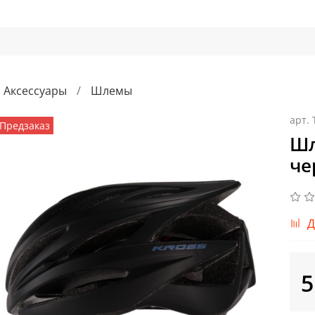
Аксессуары
Шлемы
арт.
Предзаказ
Шл
че
Д
5