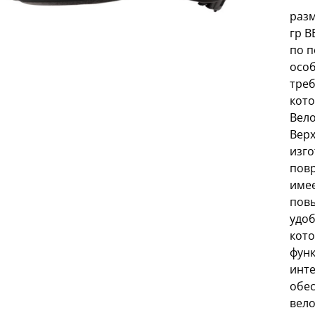
разм
гр 
по 
особ
треб
кото
Вело
Верх
изго
повр
имее
пов
удоб
кото
функ
инте
обе
вело