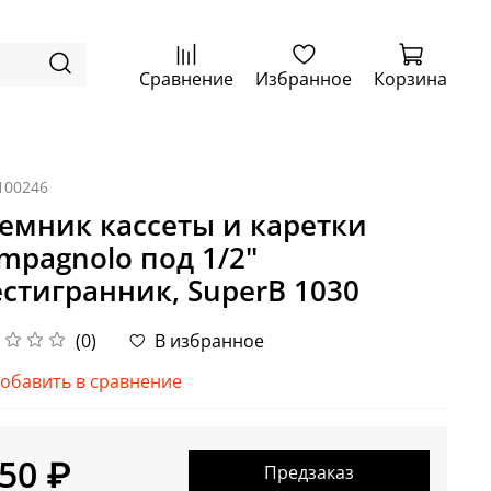
Сравнение
Избранное
Корзина
100246
емник кассеты и каретки
mpagnolo под 1/2"
стигранник, SuperB 1030
(0)
В избранное
обавить в сравнение
50 ₽
Предзаказ