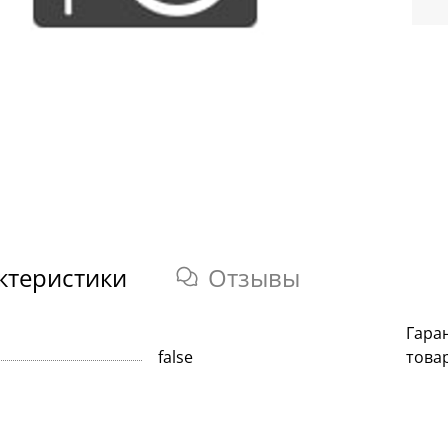
ктеристики
Отзывы
Гара
false
това