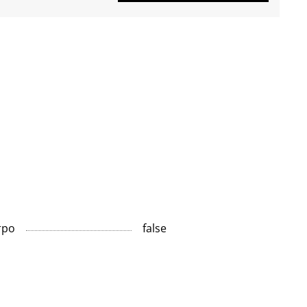
тро
false