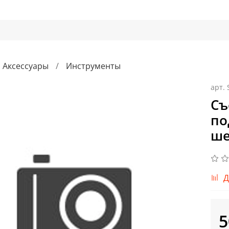
Аксессуары
Инструменты
арт.
Съ
по
ше
Д
5