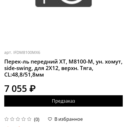
арт.
IFDM8100MX6
Перек-ль передний XT, M8100-M, ун. хомут,
side-swing, для 2X12, верхн. Тяга,
CL:48,8/51,8мм
7 055 ₽
Предзаказ
В избранное
(0)