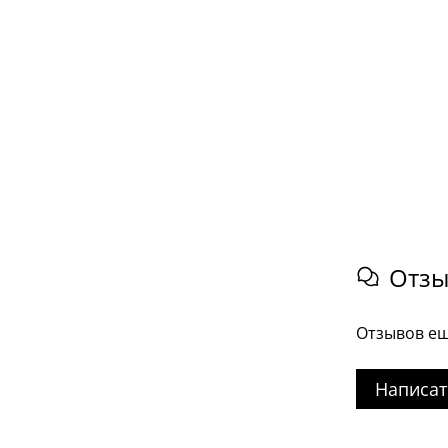
Отз
Отзывов ещ
Написат