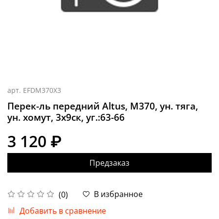
арт.
EFDM370X3
Перек-ль передний Altus, M370, ун. тяга,
ун. хомут, 3x9ск, уг.:63-66
3 120 ₽
Предзаказ
В избранное
(0)
Добавить в сравнение