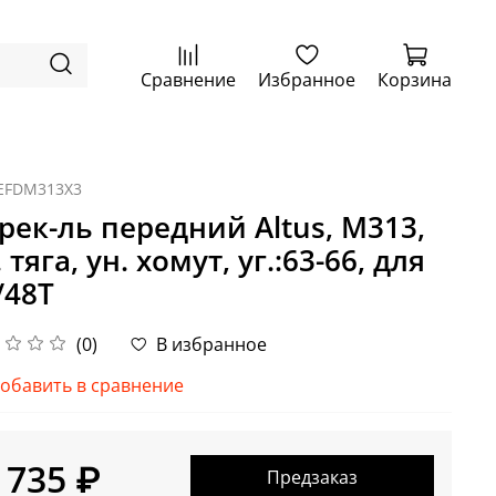
Сравнение
Избранное
Корзина
EFDM313X3
рек-ль передний Altus, M313,
 тяга, ун. хомут, уг.:63-66, для
/48T
(0)
В избранное
обавить в сравнение
 735 ₽
Предзаказ