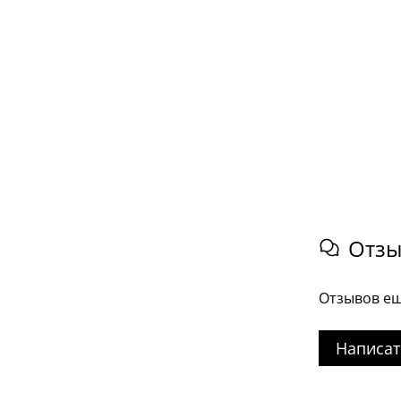
Отз
Отзывов ещ
Написат