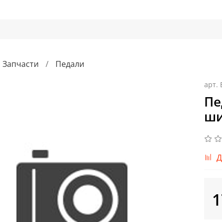
Запчасти
Педали
арт.
Пе
ши
Д
1