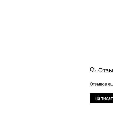
Отз
Отзывов ещ
Написат