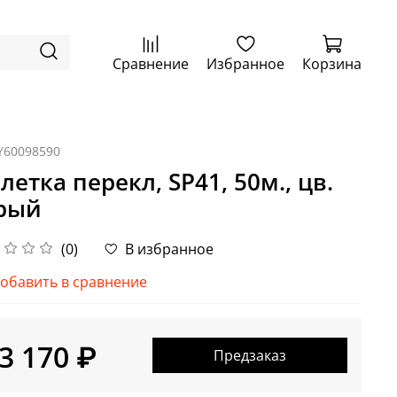
Сравнение
Избранное
Корзина
Y60098590
летка перекл, SP41, 50м., цв.
рый
(0)
В избранное
обавить в сравнение
3 170 ₽
Предзаказ