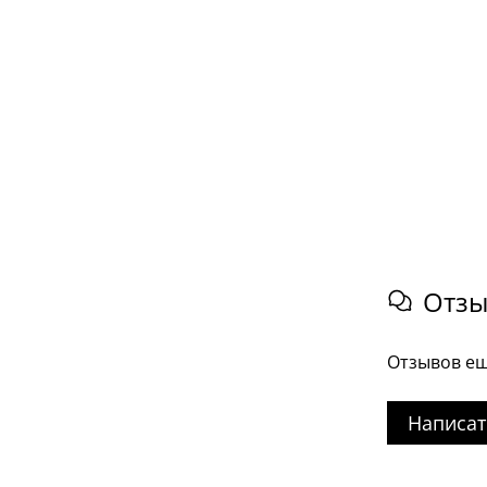
Отз
Отзывов ещ
Написат