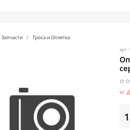
Запчасти
Троса и Оплетка
арт.
Оп
се
Д
1