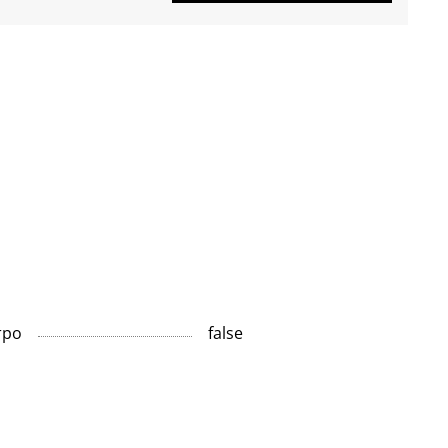
тро
false