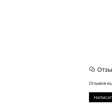
Отз
Отзывов ещ
Написат