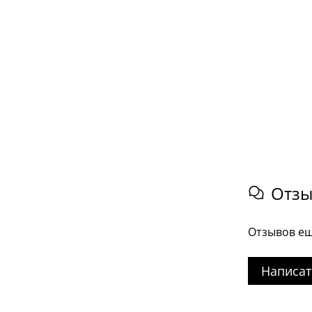
Отз
Отзывов ещ
Написат