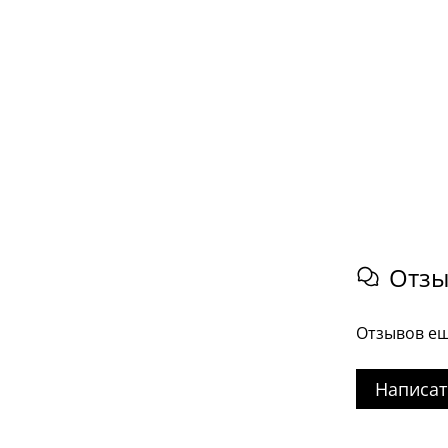
Отз
Отзывов ещ
Написат