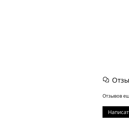
Отз
Отзывов ещ
Написат