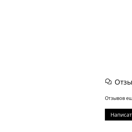
Отз
Отзывов ещ
Написат