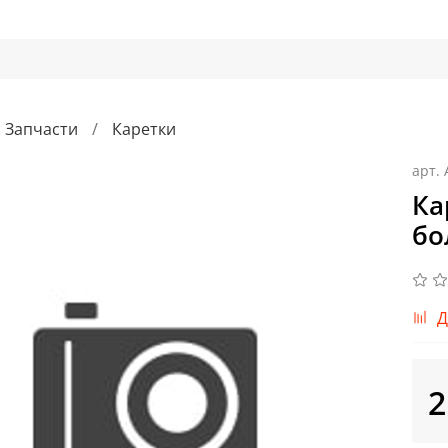
Запчасти
Каретки
арт.
Ка
бо
Д
2