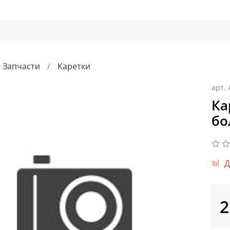
Запчасти
Каретки
арт.
Ка
бо
Д
2