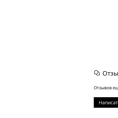
Отз
Отзывов ещ
Написат