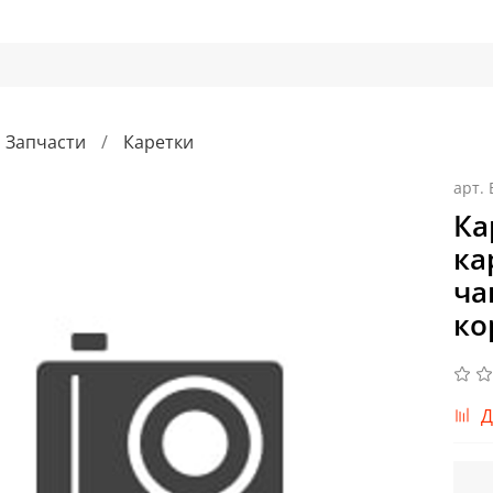
Запчасти
Каретки
арт.
Ка
ка
ча
ко
Д