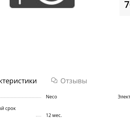
7
ктеристики
Отзывы
Neco
Элек
й срок
12 мес.