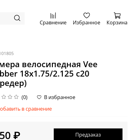
Сравнение
Избранное
Корзина
101805
мера велосипедная Vee
bber 18x1.75/2.125 c20
редер)
(0)
В избранное
обавить в сравнение
50 ₽
Предзаказ