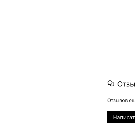
Отз
Отзывов ещ
Написат