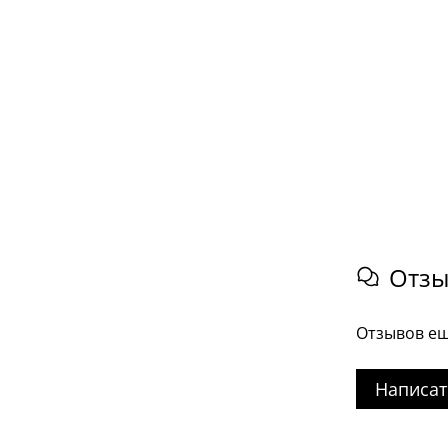
Отз
Отзывов ещ
Написат