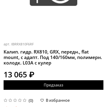
арт.
IBRRX810F6RF
Калип. гидр. RX810, GRX, передн., flat
mount, с адапт. Под 140/160мм, полимерн.
колодк. L03A с кулер
13 065 ₽
Предзаказ
В избранное
(0)