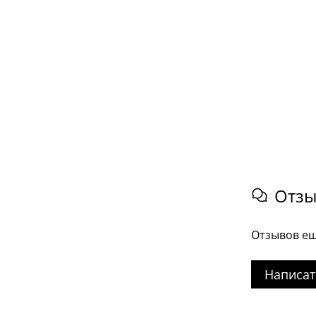
Отз
Отзывов ещ
Написат