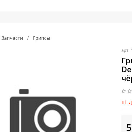
Запчасти
Грипсы
арт.
Гр
De
чё
Д
5