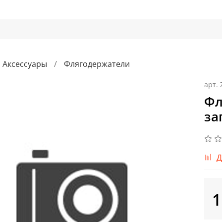
Аксессуары
Флягодержатели
арт.
Фл
за
Д
1