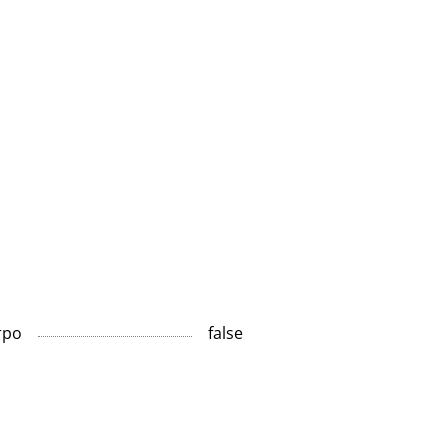
тро
false