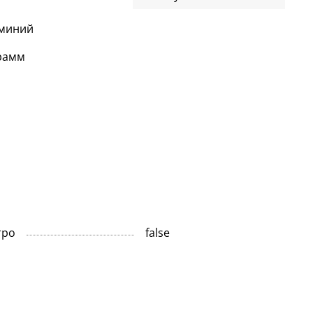
миний
рамм
тро
false