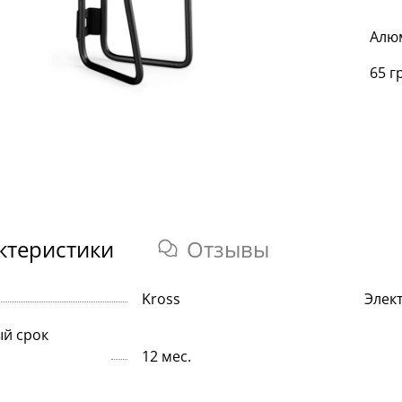
Алю
65 г
ктеристики
Отзывы
Kross
Элек
й срок
12 мес.