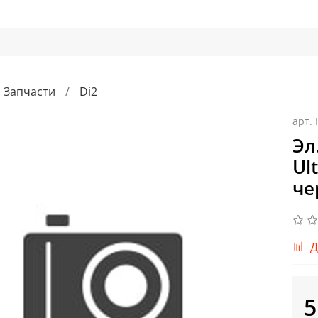
Запчасти
Di2
арт.
Эл
Ul
че
Д
5