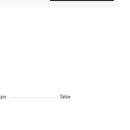
тро
false