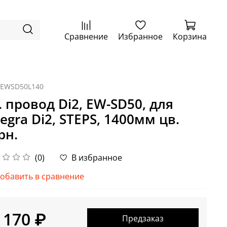
Сравнение
Избранное
Корзина
IEWSD50L140
. провод Di2, EW-SD50, для
tegra Di2, STEPS, 1400мм цв.
рн.
(0)
В избранное
обавить в сравнение
 170 ₽
Предзаказ